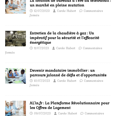
La location de bureaux à l’ère du télétravail :
un marché en pleine mutation
12/07/2023
Carole Hubert
Commentaires
fermés
Entretien de la chaudière à gaz : Un
impératif pour la sécurité et l’efficacité
énergétique
11/07/2023
Carole Hubert
Commentaires
fermés
Devenir mandataire immobilier : un
parcours jalonné de défis et d’opportunités
10/07/2023
Carole Hubert
Commentaires
fermés
AL’in.fr : La Plateforme Révolutionnaire pour
les Offres de Logement
09/07/2023
Carole Hubert
Commentaires