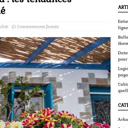
ART
hé
Esti
alité
Commentaires fermés
ligne
Ball
ther
Dates
pour 
Logic
paya
Cabin
quell
CAT
Acha