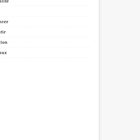
lité
ncer
tir
tion
aux