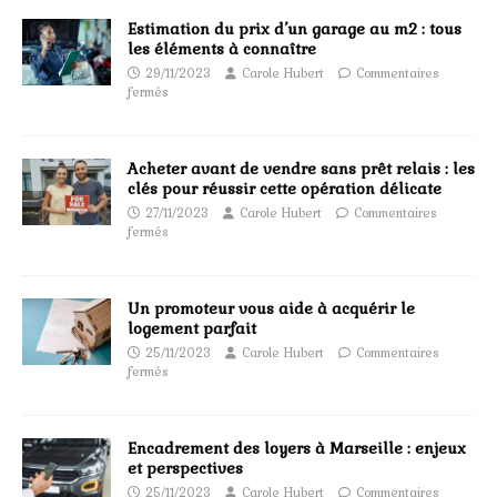
Estimation du prix d’un garage au m2 : tous
les éléments à connaître
29/11/2023
Carole Hubert
Commentaires
fermés
Acheter avant de vendre sans prêt relais : les
clés pour réussir cette opération délicate
27/11/2023
Carole Hubert
Commentaires
fermés
Un promoteur vous aide à acquérir le
logement parfait
25/11/2023
Carole Hubert
Commentaires
fermés
Encadrement des loyers à Marseille : enjeux
et perspectives
25/11/2023
Carole Hubert
Commentaires