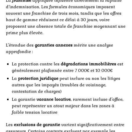
La
franchise
appliquée influence directement la rapidité
d’indemnisation. Les formules économiques imposent
souvent une franchise de trois mois, tandis que les offres
haut de gamme réduisent ce délai à 30 jours, voire
proposent une absence totale de franchise moyennant une
prime plus élevée.
L’étendue des
garanties annexes
mérite une analyse
approfondie :
La protection contre les
dégradations immobilières
est
généralement plafonnée entre 7 000€ et 10 000€
La
protection juridique
peut inclure ou non les litiges
autres que les impayés (troubles de voisinage,
contestation de charges)
La garantie
vacance locative
, rarement incluse d’office,
peut représenter un atout majeur dans les zones à
faible tension locative
Les
exclusions de garantie
varient significativement entre
assureurs. Certains contrats excluent par exemple les