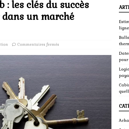
 : les clés du succès
ART
r dans un marché
Esti
ligne
Ball
ther
tion
Commentaires fermés
Dates
pour 
Logic
paya
Cabin
quell
CAT
Acha