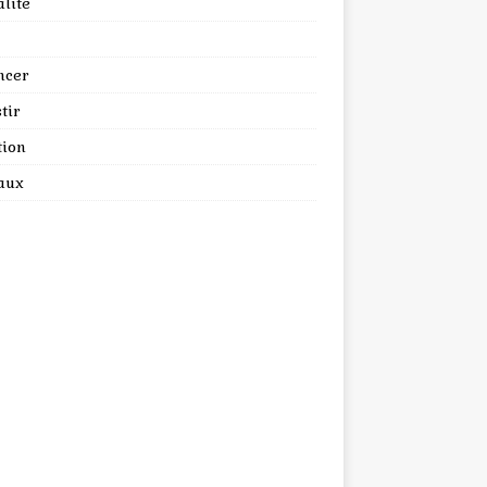
lité
ncer
tir
tion
aux