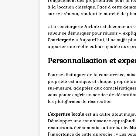
l’engouement des propriétaires pour la loc
à la location classique. Face à cette dem
sur ce créneau, rendant le marché de plus
« La conciergerie Airbnb est devenue un v
savoir se démarquer pour réussir », expli
Conciergerie
. « Aujourd’hui, il ne suffit p
apporter une réelle valeur ajoutée aux pr
Personnalisation et expert
Pour se distinguer de la concurrence, mis
propriété est unique, et chaque propriétai
sur-mesure, adaptées aux caractéristiques
vous pouvez offrir un service de décoratio
les plateformes de réservation.
L’
expertise locale
est un autre atout majeu
Développez une connaissance approfondie 
restaurants, événements culturels, etc.
Ma
l’importance de cette approche : « Les vo