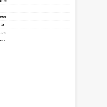
lité
ncer
tir
tion
aux