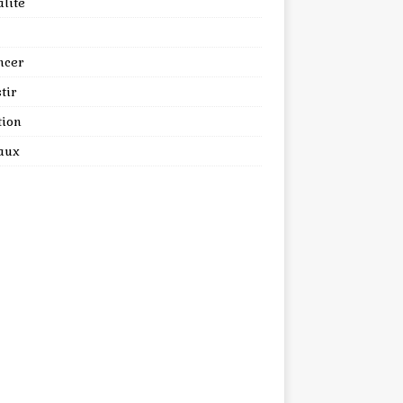
lité
ncer
tir
tion
aux