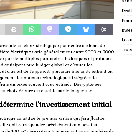
Actua
Droit
Fina
Inves
Loca
présente un choix stratégique pour votre système de
Trav
ière électrique
varie généralement entre 2000 et 6000
que par de multiples paramètres techniques et pratiques.
’anticiper votre budget global et d’éviter les
ût d’achat de l’appareil, plusieurs éléments entrent en
ogement, les options technologiques intégrées, la
 frais annexes souvent sous-estimés. Décrypter ces
un choix éclairé et rentable sur le long terme.
étermine l’investissement initial
ctrique constitue le premier critère qui fera fluctuer
 elle doit correspondre précisément aux besoins
son de 100 m² nécessitera typiquement une chaudière de