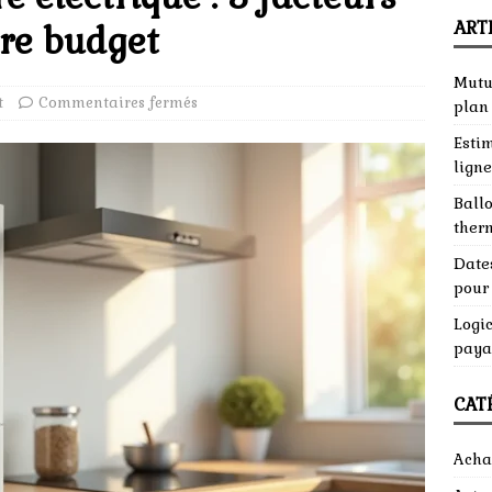
ART
tre budget
Mutue
t
Commentaires fermés
plan
Esti
ligne
Ball
ther
Dates
pour 
Logic
paya
CAT
Acha