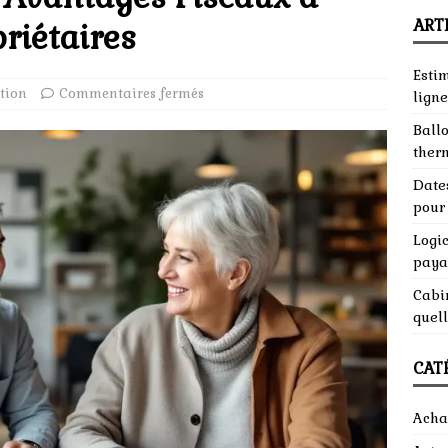
ART
priétaires
Esti
tion
Commentaires fermés
ligne
Ball
ther
Dates
pour 
Logic
paya
Cabin
quell
CAT
Acha