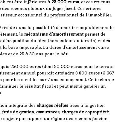
oivent être inférieures à
23 000 euros
, et ces revenus
des revenus globaux du foyer fiscal. Ces critères
estisseur occasionnel du professionnel de l’immobilier.
 réside dans la possibilité d’amortir comptablement le
rètement, le
mécanisme d’amortissement
permet de
 d’acquisition du bien (hors valeur du terrain) et des
nt la base imposable. La durée d’amortissement varie
es et de 25 à 30 ans pour le bâti.
cquis 250 000 euros (dont 50 000 euros pour le terrain
tissement annuel pourrait atteindre 8 800 euros (6 667
os pour les meubles sur 7 ans en moyenne). Cette charge
diminuer le résultat fiscal et peut même générer un
s.
ion intégrale des
charges réelles
liées à la gestion
,
frais de gestion
,
assurances
,
charges de copropriété
,
age majeur par rapport au régime des revenus fonciers