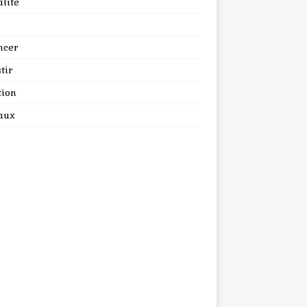
lité
ncer
tir
tion
aux