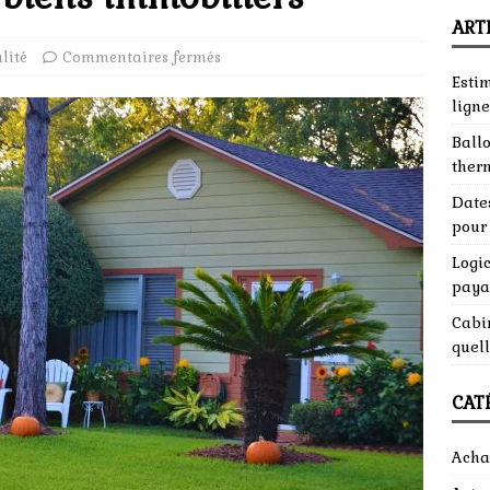
ART
lité
Commentaires fermés
Esti
ligne
Ball
ther
Dates
pour 
Logic
paya
Cabin
quell
CAT
Acha