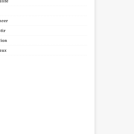
lité
ncer
tir
tion
aux