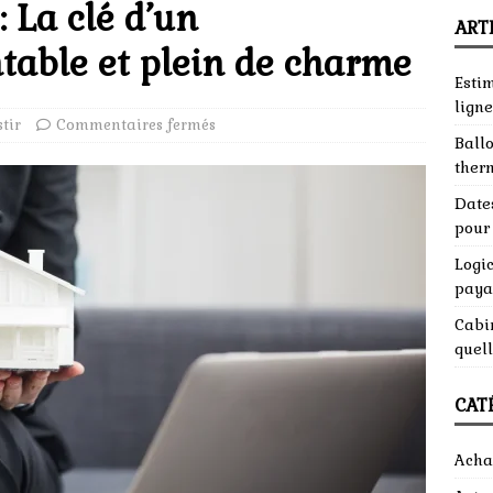
 La clé d’un
ART
table et plein de charme
Esti
ligne
tir
Commentaires fermés
Ball
ther
Dates
pour 
Logic
paya
Cabin
quell
CAT
Acha