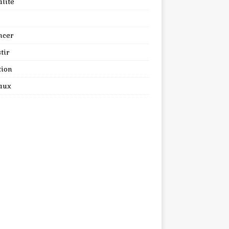
lité
ncer
tir
tion
aux