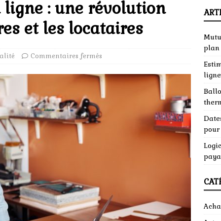
 ligne : une révolution
ART
es et les locataires
Mutue
plan
alité
Commentaires fermés
Esti
ligne
Ball
ther
Dates
pour 
Logic
paya
CAT
Acha