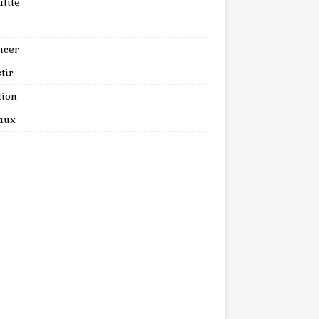
lité
ncer
tir
tion
aux